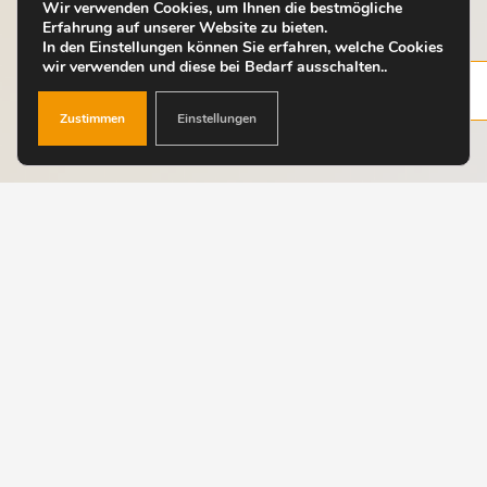
Wir verwenden Cookies, um Ihnen die bestmögliche
Erfahrung auf unserer Website zu bieten.
In den Einstellungen können Sie erfahren, welche Cookies
wir verwenden und diese bei Bedarf ausschalten..
Zustimmen
Einstellungen
Die Phasenumschaltung hilft dabei, den verfügbaren
Solarstrom beim Laden eines Elektroautos noch
besser zu nutzen. Besonders bei geringem PV-
Überschuss ist das ein grosser Vorteil, denn das
Fahrzeug kann bereits mit
1-phasigem Laden
starten.
Bei wenig verfügbarer Leistung lädt das Auto
1-phasig
mit 1,4 bis 3,7 kW
. Steht mehr Leistung zur Verfügung,
kann auf
3-phasiges Laden ab 4,2 kW
umgeschaltet