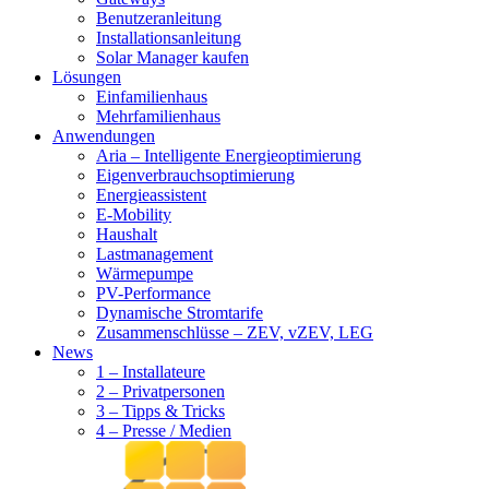
Benutzeranleitung
Installationsanleitung
Solar Manager kaufen
Lösungen
Einfamilienhaus
Mehrfamilienhaus
Anwendungen
Aria – Intelligente Energieoptimierung
Eigenverbrauchsoptimierung
Energieassistent
E-Mobility
Haushalt
Lastmanagement
Wärmepumpe
PV-Performance
Dynamische Stromtarife
Zusammenschlüsse – ZEV, vZEV, LEG
News
1 – Installateure
2 – Privatpersonen
3 – Tipps & Tricks
4 – Presse / Medien