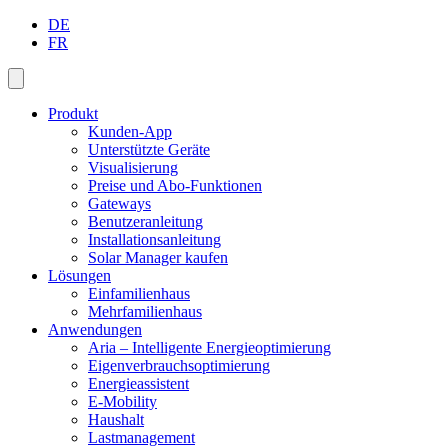
DE
FR
Produkt
Kunden-App
Unterstützte Geräte
Visualisierung
Preise und Abo-Funktionen
Gateways
Benutzeranleitung
Installationsanleitung
Solar Manager kaufen
Lösungen
Einfamilienhaus
Mehrfamilienhaus
Anwendungen
Aria – Intelligente Energieoptimierung
Eigenverbrauchsoptimierung
Energieassistent
E-Mobility
Haushalt
Lastmanagement