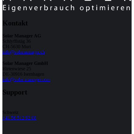
Kontakt
Solar Manager AG
Schlyffistäg 36
CH-5630 Muri
info@solarmanager.ch
Solar Manager GmbH
Hirtenwiese 25
DE-30916 Isernhagen
info@solar-manager.com
Support
Schweiz
+41 56 512 92 08