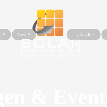
n
News
Ihre Vorteile
gen & Event