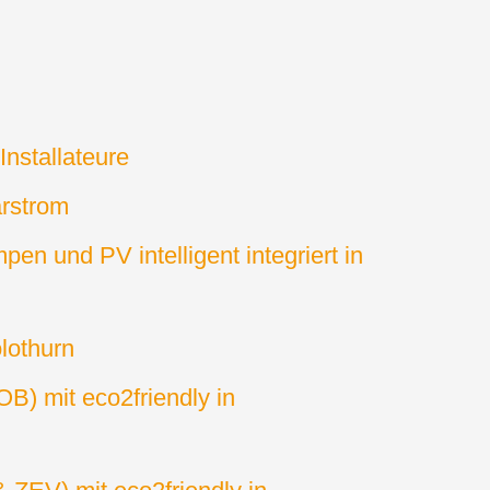
nstallateure
arstrom
 und PV intelligent integriert in
lothurn
B) mit eco2friendly in