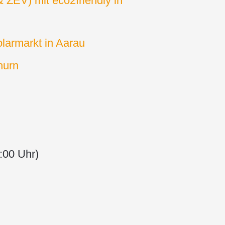
ZEV) mit eco2friendly in
larmarkt in Aarau
hurn
:00 Uhr)