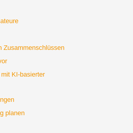
lateure
 in Zusammenschlüssen
vor
it KI-basierter
ungen
g planen