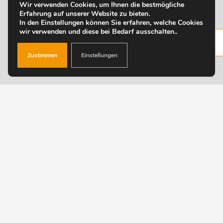
Wir verwenden Cookies, um Ihnen die bestmögliche
Erfahrung auf unserer Website zu bieten.
In den Einstellungen können Sie erfahren, welche Cookies
wir verwenden und diese bei Bedarf ausschalten..
Zustimmen
Einstellungen
Kunden erwarten heute mehr als nur eine
Photovoltaikanlage. Gefragt sind intelligente
Gesamtsysteme, die Energieflüsse automatisch
optimieren. Mit Solar Manager Aria bietest du genau
diese Lösung und positionierst dich klar im
Zukunftsmarkt für Energiemanagement Systeme.