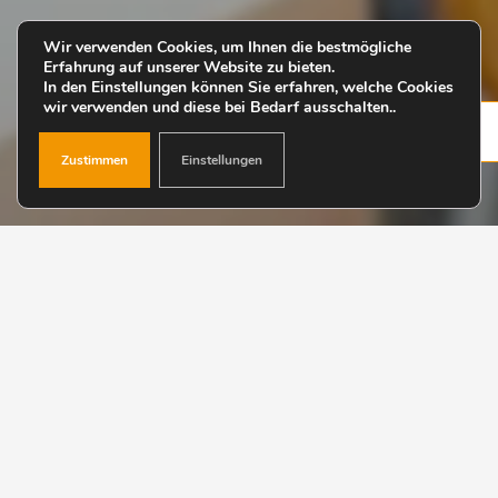
Wir verwenden Cookies, um Ihnen die bestmögliche
Erfahrung auf unserer Website zu bieten.
In den Einstellungen können Sie erfahren, welche Cookies
wir verwenden und diese bei Bedarf ausschalten..
Zustimmen
Einstellungen
In der Welt der erneuerbaren Energien ist effizientes
Management der Schlüssel zum Erfolg. Der Solar
Manager tritt hier als Dirigent auf, der die komplexen
Energieflüsse in Ihrem Haushalt harmonisch
orchestriert. Was dazu notwendig ist und welche
Vorteile sich für Installateure ergeben, erklärt euch
Kathrin Rust, Geschäftsführerin von Solar Manager