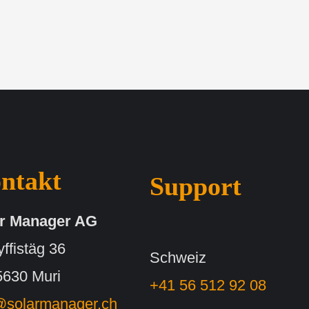
ntakt
Support
r Manager AG
ffistäg 36
Schweiz
630 Muri
+41 56 512 92 08
@solarmanager.ch