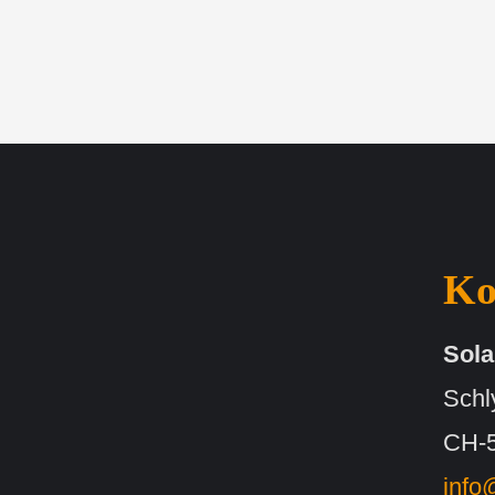
Ko
Sola
Schly
CH-5
info